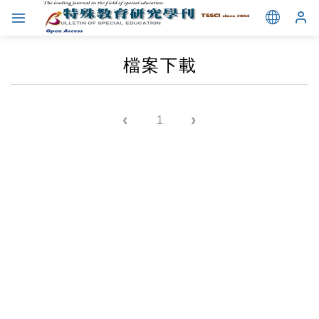
檔案下載
‹
›
1